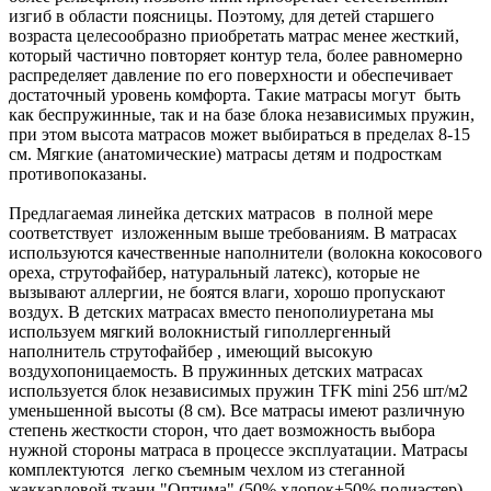
изгиб в области поясницы. Поэтому, для детей старшего
возраста целесообразно приобретать матрас менее жесткий,
который частично повторяет контур тела, более равномерно
распределяет давление по его поверхности и обеспечивает
достаточный уровень комфорта. Такие матрасы могут быть
как беспружинные, так и на базе блока независимых пружин,
при этом высота матрасов может выбираться в пределах 8-15
см. Мягкие (анатомические) матрасы детям и подросткам
противопоказаны.
Предлагаемая линейка детских матрасов в полной мере
соответствует изложенным выше требованиям. В матрасах
используются качественные наполнители (волокна кокосового
ореха, струтофайбер, натуральный латекс), которые не
вызывают аллергии, не боятся влаги, хорошо пропускают
воздух. В детских матрасах вместо пенополиуретана мы
используем мягкий волокнистый гиполлергенный
наполнитель струтофайбер , имеющий высокую
воздухопоницаемость. В пружинных детских матрасах
используется блок независимых пружин TFK mini 256 шт/м2
уменьшенной высоты (8 см). Все матрасы имеют различную
степень жесткости сторон, что дает возможность выбора
нужной стороны матраса в процессе эксплуатации. Матрасы
комплектуются легко съемным чехлом из стеганной
жаккардовой ткани "Оптима" (50% хлопок+50% полиэстер).